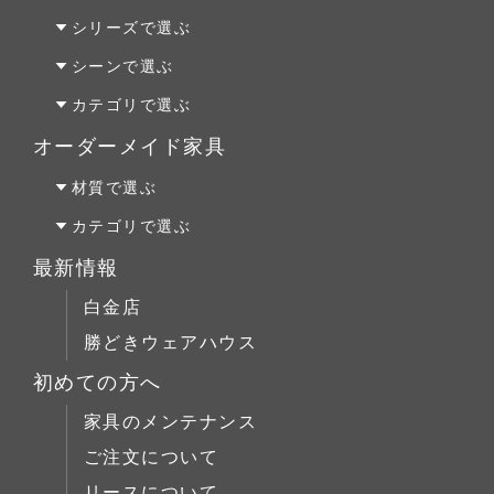
オーク材
シリーズで選ぶ
パイン材
Penny Wise(ペニーワイズ)
シーンで選ぶ
チェリー材
colonalteak(コロニアルチーク)
リビング
カテゴリで選ぶ
ウォールナット材
Lloyd Loom(ロイドルーム)
ダイニング
テーブルALL
オーダーメイド家具
Original Oak(オリジナルオーク)
ベッドルーム
テーブルS
オーダーファニチャー
材質で選ぶ
キッチン＆洗面
テーブルM
オーダーキッチン＆洗面
オーク材
カテゴリで選ぶ
テーブルL
リフォーム
パイン材
テーブルALL
最新情報
チェア
店舗什器
チェリー材
テーブルS
白金店
キャビネット
ウォールナット材
テーブルM
勝どきウェアハウス
コーヒーテーブル
シリーズで選ぶ
テーブルL
初めての方へ
ローボード
チェア
Penny Wise(ペニーワイズ)
シーンで選ぶ
家具のメンテナンス
チェスト
キャビネット
colonalteak(コロニアルチーク)
リビング
ご注文について
ブックケース
コーヒーテーブル
Lloyd Loom(ロイドルーム)
ダイニング
リースについて