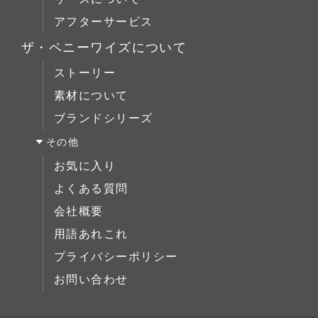
デスク
ローボード
Original Oak(オリジナルオーク)
ベッドルーム
アフターサービス
ベッド
チェスト
キッチン＆洗面
ミラー/スモールアイテム
ザ・ペニーワイズについて
ブックケース
サイドボード
ストーリー
デスク
展示中
素材について
ベッド
ブランドシリーズ
ミラー/スモールアイテム
その他
サイドボード
お気に入り
展示中
よくある質問
会社概要
用語あれこれ
プライバシーポリシー
お問い合わせ