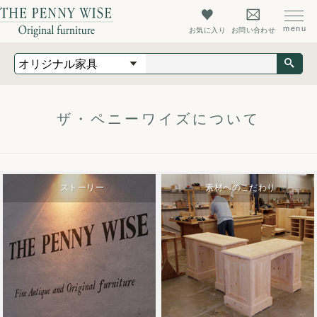
お気に入り
お問い合わせ
オリジナル家具
オーダーメイド家具
店舗什器
ザ・ペニーワイズについて
最新情報
店舗情報
ストーリー
素材へのこだわり
ザ・ペニーワイズについて
初めての方へ
よくあるご質問
会社概要
会員登録