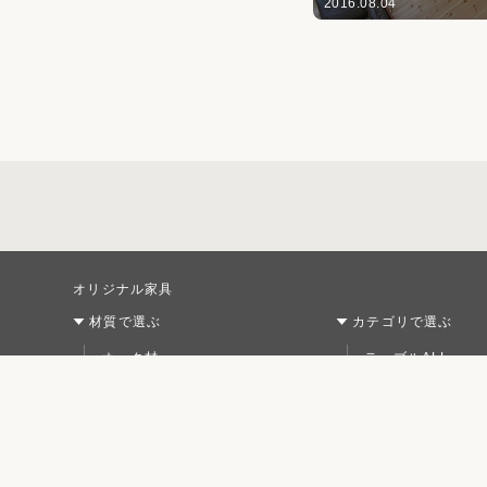
2016.08.04
オリジナル家具
材質で選ぶ
カテゴリで選ぶ
オーク材
テーブルALL
パイン材
テーブルS
チェリー材
テーブルM
ウォールナット材
テーブルL
チェア
シリーズで選ぶ