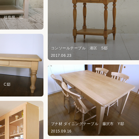
 福島県 I邸
コンソールテーブル 港区 S邸
2017.06.23
 C邸
ブナ材 ダイニングテーブル 藤沢市 Y邸
2015.09.16