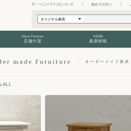
ザ・ペニーワイズについて
｜
初めての方へ
｜
Store Fixtures
NEWS
店舗什器
最新情報
der made Furniture
オーダーメイド家具
ALL