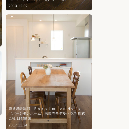
2013.12.02
奈良県斑鳩郡 Ｐｅｒｓｉｍｍｏｎ Ｈｏｍｅ
（パーシモンホーム）法隆寺モデルハウス 株式
会社 日都建設
2017.11.24