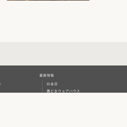
最新情報
ぶ
白金店
勝どきウェアハウス
L
初めての方へ
家具のメンテナンス
ご注文について
リースについて