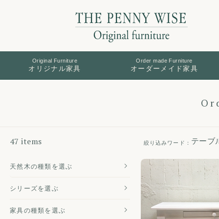
Original Furniture
Order made Furniture
オリジナル家具
オーダーメイド家具
Or
47 items
テーブル
天然木の
種類を選ぶ
シリーズを
選ぶ
家具の種類
を選ぶ