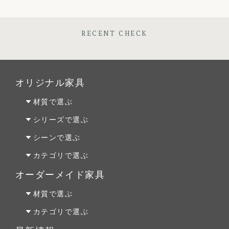
RECENT CHECK
オリジナル家具
材質で選ぶ
オーク材
シリーズで選ぶ
パイン材
Penny Wise(ペニーワイズ)
シーンで選ぶ
チェリー材
colonalteak(コロニアルチーク)
リビング
カテゴリで選ぶ
ウォールナット材
Lloyd Loom(ロイドルーム)
ダイニング
テーブルALL
オーダーメイド家具
Original Oak(オリジナルオーク)
ベッドルーム
テーブルS
オーダーファニチャー
材質で選ぶ
キッチン＆洗面
テーブルM
オーダーキッチン＆洗面
オーク材
カテゴリで選ぶ
テーブルL
リフォーム
パイン材
テーブルALL