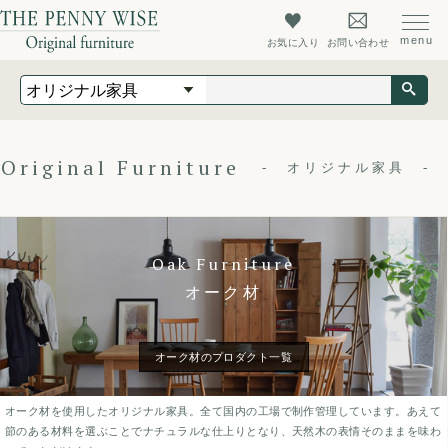
お気に入り
お問い合わせ
オリジナル家具
オーダーメイド家具
店舗什器
Original Furniture
オリジナル家具
最新情報
店舗情報
Oak Furniture
ザ・ペニーワイズについて
オーク材
初めての方へ
よくあるご質問
オーク材のプロダクト一覧
会社概要
オーク材を使用したオリジナル家具。全て国内の工場で制作管理しています。あえて
会員登録
節のある材料を選ぶことでナチュラルな仕上りとなり、天然木の表情そのままを味わ