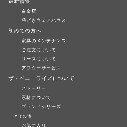
最新情報
チェア
店舗什器
チェリー材
テーブルS
白金店
キャビネット
ウォールナット材
テーブルM
勝どきウェアハウス
コーヒーテーブル
シリーズで選ぶ
テーブルL
初めての方へ
ローボード
チェア
Penny Wise(ペニーワイズ)
シーンで選ぶ
家具のメンテナンス
チェスト
キャビネット
colonalteak(コロニアルチーク)
リビング
ご注文について
ブックケース
コーヒーテーブル
Lloyd Loom(ロイドルーム)
ダイニング
リースについて
デスク
ローボード
Original Oak(オリジナルオーク)
ベッドルーム
アフターサービス
ベッド
チェスト
キッチン＆洗面
ミラー/スモールアイテム
ザ・ペニーワイズについて
ブックケース
サイドボード
ストーリー
デスク
展示中
素材について
ベッド
ブランドシリーズ
ミラー/スモールアイテム
その他
サイドボード
お気に入り
展示中