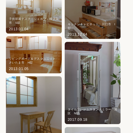
子供部屋デスク・シェルフ 横須賀
市 S邸
キッチンキャビネット 川口市 I
邸
2013.01.04
2013.12.04
リビングボード＆デスクユニット
さいたま市 H邸
2013.01.05
タイルフレームスタンドミラー 港
区 N邸
2017.09.18