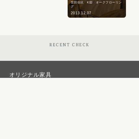
世田谷区 K邸 オークフローリン
グ
2013.12.07
RECENT CHECK
オリジナル家具
材質で選ぶ
オーク材
シリーズで選ぶ
パイン材
Penny Wise(ペニーワイズ)
シーンで選ぶ
チェリー材
colonalteak(コロニアルチーク)
リビング
カテゴリで選ぶ
ウォールナット材
Lloyd Loom(ロイドルーム)
ダイニング
テーブルALL
オーダーメイド家具
Original Oak(オリジナルオーク)
ベッドルーム