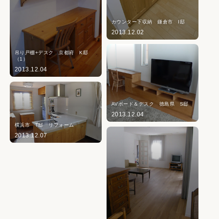
カウンター下収納 鎌倉市 I邸
2013.12.02
吊り戸棚+デスク 京都府 K邸
（1）
2013.12.04
AVボード＆デスク 徳島県 S邸
2013.12.04
横浜市 T邸 リフォーム
2013.12.07