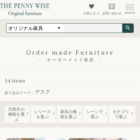
お気に入り
お問い合わせ
オリジナル家具
オーダーメイド家具
店舗什器
Order made Furniture
オーダーメイド家具
最新情報
店舗情報
34 items
ザ・ペニーワイズについて
デスク
初めての方へ
天然木の
よくあるご質問
シリーズ
家具の種
シーンで
カテゴリ
種類を選
を
選ぶ
類
を選ぶ
選ぶ
で選ぶ
ぶ
会社概要
会員登録