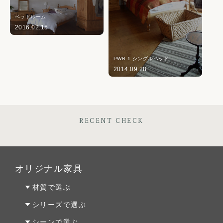
ベッドルーム
2016.02.15
PWB-1 シングルベッド
2014.09.28
RECENT CHECK
オリジナル家具
材質で選ぶ
オーク材
シリーズで選ぶ
パイン材
Penny Wise(ペニーワイズ)
シーンで選ぶ