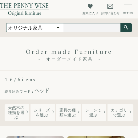
お気に入り
お問い合わせ
オリジナル家具
オーダーメイド家具
店舗什器
Order made Furniture
オーダーメイド家具
最新情報
店舗情報
1-6 / 6 items
ザ・ペニーワイズについて
ベッド
初めての方へ
天然木の
よくあるご質問
シリーズ
家具の種
シーンで
カテゴリ
種類を選
を
選ぶ
類
を選ぶ
選ぶ
で選ぶ
ぶ
会社概要
会員登録