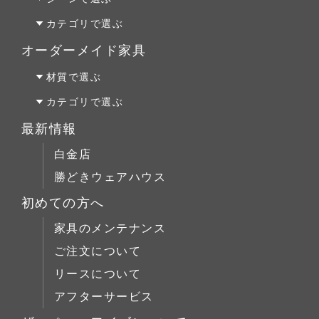
チェリー材
colonalteak(コロニアルチーク)
リビング
カテゴリで選ぶ
ウォールナット材
Lloyd Loom(ロイドルーム)
ダイニング
テーブルALL
オーダーメイド家具
Original Oak(オリジナルオーク)
ベッドルーム
テーブルS
オーダーファニチャー
材質で選ぶ
キッチン＆洗面
テーブルM
オーダーキッチン＆洗面
オーク材
カテゴリで選ぶ
テーブルL
リフォーム
パイン材
テーブルALL
最新情報
チェア
店舗什器
チェリー材
テーブルS
白金店
キャビネット
ウォールナット材
テーブルM
勝どきウェアハウス
コーヒーテーブル
シリーズで選ぶ
テーブルL
初めての方へ
ローボード
チェア
Penny Wise(ペニーワイズ)
シーンで選ぶ
家具のメンテナンス
チェスト
キャビネット
colonalteak(コロニアルチーク)
リビング
ご注文について
ブックケース
コーヒーテーブル
Lloyd Loom(ロイドルーム)
ダイニング
リースについて
デスク
ローボード
Original Oak(オリジナルオーク)
ベッドルーム
アフターサービス
ベッド
チェスト
キッチン＆洗面