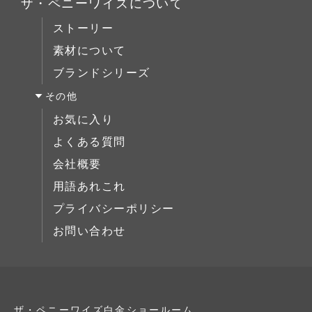
ミラー/スモールアイテム
ザ・ペニーワイズについて
ブックケース
サイドボード
ストーリー
デスク
展示中
素材について
ベッド
ブランドシリーズ
ミラー/スモールアイテム
その他
サイドボード
お気に入り
展示中
よくある質問
会社概要
用語あれこれ
プライバシーポリシー
お問い合わせ
ザ・ペニーワイズ白金ショールーム