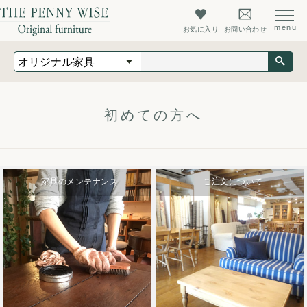
お気に入り
お問い合わせ
オリジナル家具
オーダーメイド家具
店舗什器
初めての方へ
最新情報
店舗情報
家具のメンテナンス
ご注文について
ザ・ペニーワイズについて
初めての方へ
よくあるご質問
会社概要
会員登録