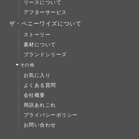
リースについて
デスク
ローボード
Original Oak(オリジナルオーク)
ベッドルーム
アフターサービス
ベッド
チェスト
キッチン＆洗面
ミラー/スモールアイテム
ザ・ペニーワイズについて
ブックケース
サイドボード
ストーリー
デスク
展示中
素材について
ベッド
ブランドシリーズ
ミラー/スモールアイテム
その他
サイドボード
お気に入り
展示中
よくある質問
会社概要
用語あれこれ
プライバシーポリシー
お問い合わせ