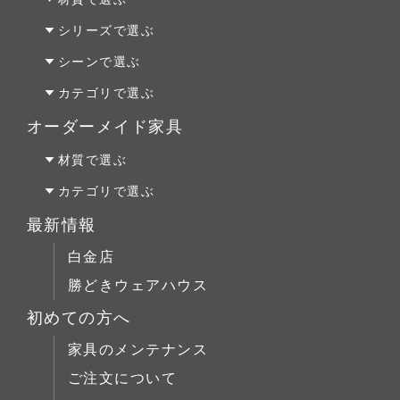
オーク材
シリーズで選ぶ
パイン材
Penny Wise(ペニーワイズ)
シーンで選ぶ
チェリー材
colonalteak(コロニアルチーク)
リビング
カテゴリで選ぶ
ウォールナット材
Lloyd Loom(ロイドルーム)
ダイニング
テーブルALL
オーダーメイド家具
Original Oak(オリジナルオーク)
ベッドルーム
テーブルS
オーダーファニチャー
材質で選ぶ
キッチン＆洗面
テーブルM
オーダーキッチン＆洗面
オーク材
カテゴリで選ぶ
テーブルL
リフォーム
パイン材
テーブルALL
最新情報
チェア
店舗什器
チェリー材
テーブルS
白金店
キャビネット
ウォールナット材
テーブルM
勝どきウェアハウス
コーヒーテーブル
シリーズで選ぶ
テーブルL
初めての方へ
ローボード
チェア
Penny Wise(ペニーワイズ)
シーンで選ぶ
家具のメンテナンス
チェスト
キャビネット
colonalteak(コロニアルチーク)
リビング
ご注文について
ブックケース
コーヒーテーブル
Lloyd Loom(ロイドルーム)
ダイニング