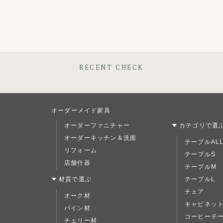
RECENT CHECK
オーダーメイド家具
オーダーファニチャー
カテゴリで選
オーダーキッチン＆洗面
テーブルAL
リフォーム
テーブルS
店舗什器
テーブルM
材質で選ぶ
テーブルL
チェア
オーク材
キャビネッ
パイン材
コーヒーテ
チェリー材