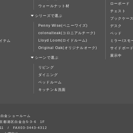
ローボード
ウォールナット材
チェスト
シリーズで選ぶ
ブックケー
Penny Wise(ペニーワイズ)
デスク
colonalteak(コロニアルチーク)
ベッド
Lloyd Loom(ロイドルーム)
イテム
ミラー/スモ
Original Oak(オリジナルオーク)
サイドボー
展示中
シーンで選ぶ
リビング
ダイニング
ベッドルーム
キッチン＆洗面
ズ白金ショールーム
東京都港区白金台5-3-6 1F
311 / FAX03-3443-4312