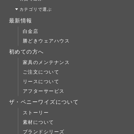
キッチン＆洗面
テーブルM
オーダーキッチン＆洗面
オーク材
カテゴリで選ぶ
テーブルL
リフォーム
パイン材
テーブルALL
最新情報
チェア
店舗什器
チェリー材
テーブルS
白金店
キャビネット
ウォールナット材
テーブルM
勝どきウェアハウス
コーヒーテーブル
シリーズで選ぶ
テーブルL
初めての方へ
ローボード
チェア
Penny Wise(ペニーワイズ)
シーンで選ぶ
家具のメンテナンス
チェスト
キャビネット
colonalteak(コロニアルチーク)
リビング
ご注文について
ブックケース
コーヒーテーブル
Lloyd Loom(ロイドルーム)
ダイニング
リースについて
デスク
ローボード
Original Oak(オリジナルオーク)
ベッドルーム
アフターサービス
ベッド
チェスト
キッチン＆洗面
ミラー/スモールアイテム
ザ・ペニーワイズについて
ブックケース
サイドボード
ストーリー
デスク
展示中
素材について
ベッド
ブランドシリーズ