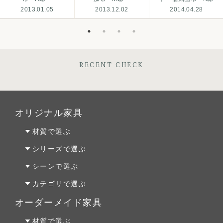
2013.01.05
2013.12.02
2014.04.28
RECENT CHECK
オリジナル家具
材質で選ぶ
オーク材
シリーズで選ぶ
パイン材
Penny Wise(ペニーワイズ)
シーンで選ぶ
チェリー材
colonalteak(コロニアルチーク)
リビング
カテゴリで選ぶ
ウォールナット材
Lloyd Loom(ロイドルーム)
ダイニング
テーブルALL
オーダーメイド家具
Original Oak(オリジナルオーク)
ベッドルーム
テーブルS
オーダーファニチャー
材質で選ぶ