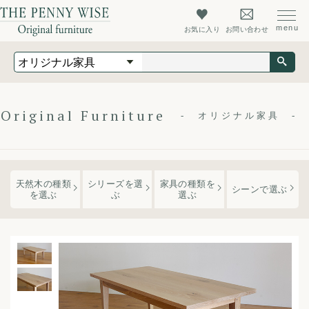
お気に入り
お問い合わせ
オリジナル家具
オーダーメイド家具
店舗什器
Original Furniture
オリジナル家具
最新情報
店舗情報
天然木の
種類
シリーズを
選
家具の種類
を
ザ・ペニーワイズについて
シーンで選ぶ
を選ぶ
ぶ
選ぶ
初めての方へ
よくあるご質問
会社概要
会員登録