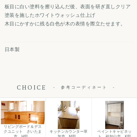
板目に白い塗料を擦り込んだ後、表面を研ぎ直しクリア
塗装を施したホワイトウォッシュ仕上げ
木目にかすかに残る白色が木の表情を際立たせます。
日本製
CHOICE
参考コーディネート
リビングボード＆デス
クユニット さいたま
キッチンカウンター草
ペイントキャビネッ
市 H邸
加市 M邸
ト 福知山市 K邸