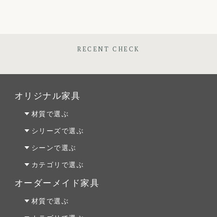
RECENT CHECK
オリジナル家具
材質で選ぶ
オーク材
シリーズで選ぶ
パイン材
Penny Wise(ペニーワイズ)
シーンで選ぶ
チェリー材
colonalteak(コロニアルチーク)
リビング
カテゴリで選ぶ
ウォールナット材
Lloyd Loom(ロイドルーム)
ダイニング
テーブルALL
オーダーメイド家具
Original Oak(オリジナルオーク)
ベッドルーム
テーブルS
オーダーファニチャー
材質で選ぶ
キッチン＆洗面
テーブルM
オーダーキッチン＆洗面