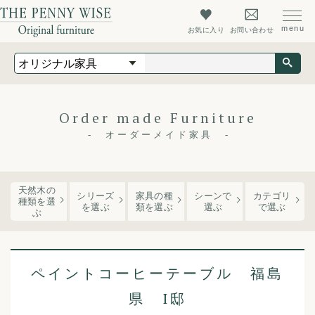
お気に入り
お問い合わせ
オリジナル家具
オーダーメイド家具
店舗什器
Order made Furniture
最新情報
オーダーメイド家具
店舗情報
ザ・ペニーワイズについて
天然木の
シリーズ
家具の種
シーンで
カテゴリ
種類を選
を
選ぶ
類
を選ぶ
選ぶ
で選ぶ
ぶ
初めての方へ
よくあるご質問
ペイントコーヒーテーブル 福島
会社概要
県 I邸
会員登録