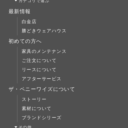
オーク材
カテゴリで選ぶ
テーブルL
リフォーム
パイン材
テーブルALL
最新情報
チェア
店舗什器
チェリー材
テーブルS
白金店
キャビネット
ウォールナット材
テーブルM
勝どきウェアハウス
コーヒーテーブル
シリーズで選ぶ
テーブルL
初めての方へ
ローボード
チェア
Penny Wise(ペニーワイズ)
シーンで選ぶ
家具のメンテナンス
チェスト
キャビネット
colonalteak(コロニアルチーク)
リビング
ご注文について
ブックケース
コーヒーテーブル
Lloyd Loom(ロイドルーム)
ダイニング
リースについて
デスク
ローボード
Original Oak(オリジナルオーク)
ベッドルーム
アフターサービス
ベッド
チェスト
キッチン＆洗面
ミラー/スモールアイテム
ザ・ペニーワイズについて
ブックケース
サイドボード
ストーリー
デスク
展示中
素材について
ベッド
ブランドシリーズ
ミラー/スモールアイテム
その他