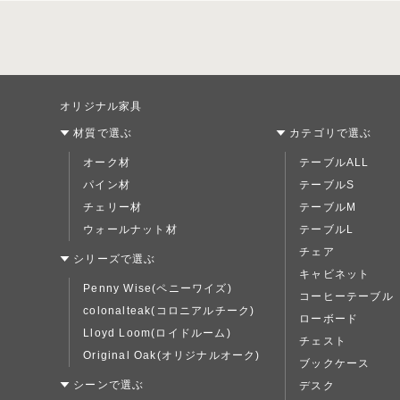
オリジナル家具
材質で選ぶ
カテゴリで選ぶ
オーク材
テーブルALL
パイン材
テーブルS
チェリー材
テーブルM
ウォールナット材
テーブルL
チェア
シリーズで選ぶ
キャビネット
Penny Wise(ペニーワイズ)
コーヒーテーブル
colonalteak(コロニアルチーク)
ローボード
Lloyd Loom(ロイドルーム)
チェスト
Original Oak(オリジナルオーク)
ブックケース
シーンで選ぶ
デスク