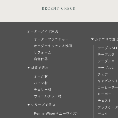
RECENT CHECK
オーダーメイド家具
オーダーファニチャー
カテゴリで選
オーダーキッチン＆洗面
テーブルAL
リフォーム
テーブルS
店舗什器
テーブルM
材質で選ぶ
テーブルL
チェア
オーク材
キャビネッ
パイン材
コーヒーテ
チェリー材
ローボード
ウォールナット材
チェスト
シリーズで選ぶ
ブックケー
Penny Wise(ペニーワイズ)
デスク