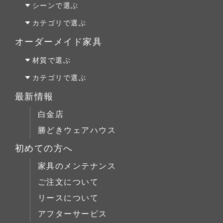
パイン材
Penny Wise(ペニーワイズ)
シーンで選ぶ
チェリー材
colonalteak(コロニアルチーク)
リビング
カテゴリで選ぶ
ウォールナット材
Lloyd Loom(ロイドルーム)
ダイニング
テーブルALL
オーダーメイド家具
Original Oak(オリジナルオーク)
ベッドルーム
テーブルS
オーダーファニチャー
材質で選ぶ
キッチン＆洗面
テーブルM
オーダーキッチン＆洗面
オーク材
カテゴリで選ぶ
テーブルL
リフォーム
パイン材
テーブルALL
最新情報
チェア
店舗什器
チェリー材
テーブルS
白金店
キャビネット
ウォールナット材
テーブルM
勝どきウェアハウス
コーヒーテーブル
シリーズで選ぶ
テーブルL
初めての方へ
ローボード
チェア
Penny Wise(ペニーワイズ)
シーンで選ぶ
家具のメンテナンス
チェスト
キャビネット
colonalteak(コロニアルチーク)
リビング
ご注文について
ブックケース
コーヒーテーブル
Lloyd Loom(ロイドルーム)
ダイニング
リースについて
デスク
ローボード
Original Oak(オリジナルオーク)
ベッドルーム
アフターサービス
ベッド
チェスト