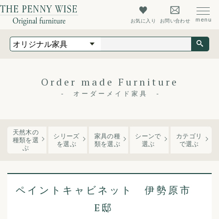
お気に入り
お問い合わせ
オリジナル家具
オーダーメイド家具
店舗什器
Order made Furniture
最新情報
オーダーメイド家具
店舗情報
ザ・ペニーワイズについて
天然木の
シリーズ
家具の種
シーンで
カテゴリ
種類を選
を
選ぶ
類
を選ぶ
選ぶ
で選ぶ
ぶ
初めての方へ
よくあるご質問
ペイントキャビネット 伊勢原市
会社概要
E邸
会員登録