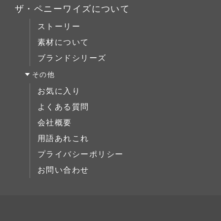
キッチン＆洗面
ミラー/スモールアイテム
ザ・ペニーワイズについて
ブックケース
サイドボード
ストーリー
デスク
展示中
素材について
ベッド
ブランドシリーズ
ミラー/スモールアイテム
その他
サイドボード
お気に入り
展示中
よくある質問
会社概要
用語あれこれ
プライバシーポリシー
お問い合わせ