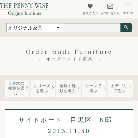
お気に入り
お問い合わせ
オリジナル家具
オーダーメイド家具
店舗什器
Order made Furniture
最新情報
オーダーメイド家具
店舗情報
ザ・ペニーワイズについて
天然木の
シリーズ
家具の種
シーンで
カテゴリ
種類を選
を
選ぶ
類
を選ぶ
選ぶ
で選ぶ
ぶ
初めての方へ
よくあるご質問
サイドボード 目黒区 K邸
会社概要
2013.11.30
会員登録