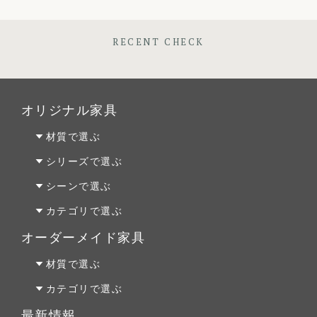
RECENT CHECK
オリジナル家具
材質で選ぶ
オーク材
シリーズで選ぶ
パイン材
Penny Wise(ペニーワイズ)
シーンで選ぶ
チェリー材
colonalteak(コロニアルチーク)
リビング
カテゴリで選ぶ
ウォールナット材
Lloyd Loom(ロイドルーム)
ダイニング
テーブルALL
オーダーメイド家具
Original Oak(オリジナルオーク)
ベッドルーム
テーブルS
オーダーファニチャー
材質で選ぶ
キッチン＆洗面
テーブルM
オーダーキッチン＆洗面
オーク材
カテゴリで選ぶ
テーブルL
リフォーム
パイン材
テーブルALL
最新情報