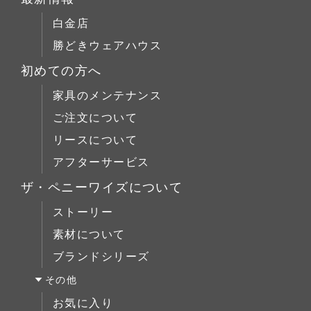
チェア
店舗什器
チェリー材
テーブルS
白金店
キャビネット
ウォールナット材
テーブルM
勝どきウェアハウス
コーヒーテーブル
シリーズで選ぶ
テーブルL
初めての方へ
ローボード
チェア
Penny Wise(ペニーワイズ)
シーンで選ぶ
家具のメンテナンス
チェスト
キャビネット
colonalteak(コロニアルチーク)
リビング
ご注文について
ブックケース
コーヒーテーブル
Lloyd Loom(ロイドルーム)
ダイニング
リースについて
デスク
ローボード
Original Oak(オリジナルオーク)
ベッドルーム
アフターサービス
ベッド
チェスト
キッチン＆洗面
ミラー/スモールアイテム
ザ・ペニーワイズについて
ブックケース
サイドボード
ストーリー
デスク
展示中
素材について
ベッド
ブランドシリーズ
ミラー/スモールアイテム
その他
サイドボード
お気に入り
展示中