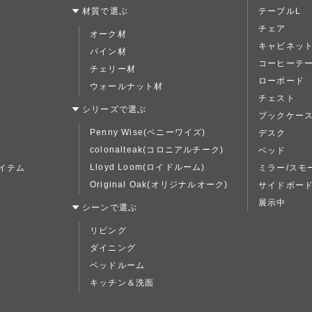
材質で選ぶ
テーブルL
チェア
オーク材
キャビネッ
パイン材
コーヒーテ
チェリー材
ローボード
ウォールナット材
チェスト
シリーズで選ぶ
ブックケー
Penny Wise(ペニーワイズ)
デスク
colonalteak(コロニアルチーク)
ベッド
Lloyd Loom(ロイドルーム)
イテム
ミラー/スモ
Original Oak(オリジナルオーク)
サイドボー
展示中
シーンで選ぶ
リビング
ダイニング
ベッドルーム
キッチン＆洗面