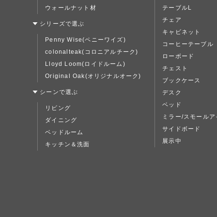
ウォールナット材
テーブルL
チェア
シリーズで選ぶ
キャビネット
Penny Wise(ペニーワイズ)
コーヒーテーブル
colonalteak(コロニアルチーク)
ローボード
Lloyd Loom(ロイドルーム)
チェスト
Original Oak(オリジナルオーク)
ブックケース
シーンで選ぶ
デスク
ベッド
リビング
ミラー/スモールア
ダイニング
サイドボード
ベッドルーム
展示中
キッチン＆洗面