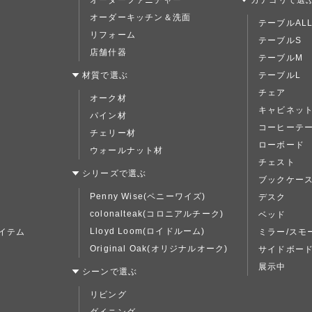
オーダーファニチャー
カテゴリで選
オーダーキッチン＆洗面
テーブルAL
リフォーム
テーブルS
店舗什器
テーブルM
材質で選ぶ
テーブルL
チェア
オーク材
キャビネッ
パイン材
コーヒーテ
チェリー材
ローボード
ウォールナット材
チェスト
シリーズで選ぶ
ブックケー
Penny Wise(ペニーワイズ)
デスク
colonalteak(コロニアルチーク)
ベッド
Lloyd Loom(ロイドルーム)
イテム
ミラー/スモ
Original Oak(オリジナルオーク)
サイドボー
展示中
シーンで選ぶ
リビング