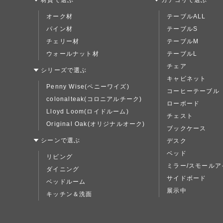
材質で選ぶ
カテゴリで選ぶ
オーク材
テーブルALL
パイン材
テーブルS
チェリー材
テーブルM
ウォールナット材
テーブルL
チェア
シリーズで選ぶ
キャビネット
Penny Wise(ペニーワイズ)
コーヒーテーブル
colonalteak(コロニアルチーク)
ローボード
Lloyd Loom(ロイドルーム)
チェスト
Original Oak(オリジナルオーク)
ブックケース
シーンで選ぶ
デスク
ベッド
リビング
ミラー/スモールア
ダイニング
サイドボード
ベッドルーム
展示中
キッチン＆洗面