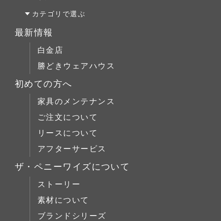
キッチン＆洗面
テーブルM
オーダーキッチン＆洗面
オーク材
カテゴリで選ぶ
テーブルL
リフォーム
パイン材
テーブルALL
最新情報
チェア
店舗什器
チェリー材
テーブルS
白金店
キャビネット
ウォールナット材
テーブルM
勝どきウェアハウス
コーヒーテーブル
シリーズで選ぶ
テーブルL
初めての方へ
ローボード
チェア
Penny Wise(ペニーワイズ)
シーンで選ぶ
家具のメンテナンス
チェスト
キャビネット
colonalteak(コロニアルチーク)
リビング
ご注文について
ブックケース
コーヒーテーブル
Lloyd Loom(ロイドルーム)
ダイニング
リースについて
デスク
ローボード
Original Oak(オリジナルオーク)
ベッドルーム
アフターサービス
ベッド
チェスト
キッチン＆洗面
ミラー/スモールアイテム
ザ・ペニーワイズについて
ブックケース
サイドボード
ストーリー
デスク
展示中
素材について
ベッド
ブランドシリーズ
ミラー/スモールアイテム