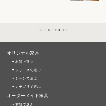
RECENT CHECK
オリジナル家具
材質で選ぶ
オーク材
シリーズで選ぶ
パイン材
Penny Wise(ペニーワイズ)
シーンで選ぶ
チェリー材
colonalteak(コロニアルチーク)
リビング
カテゴリで選ぶ
ウォールナット材
Lloyd Loom(ロイドルーム)
ダイニング
テーブルALL
オーダーメイド家具
Original Oak(オリジナルオーク)
ベッドルーム
テーブルS
オーダーファニチャー
材質で選ぶ