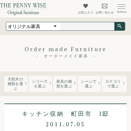
お気に入り
お問い合わせ
オリジナル家具
オーダーメイド家具
店舗什器
Order made Furniture
最新情報
オーダーメイド家具
店舗情報
ザ・ペニーワイズについて
天然木の
シリーズ
家具の種
シーンで
カテゴリ
種類を選
を
選ぶ
類
を選ぶ
選ぶ
で選ぶ
ぶ
初めての方へ
よくあるご質問
キッチン収納 町田市 I邸
会社概要
2011.07.05
会員登録