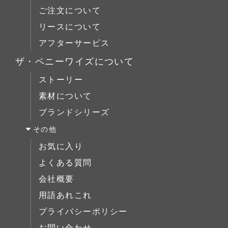
キャビネット
colonalteak(コロニアルチーク)
リビング
ご注文について
ブックケース
コーヒーテーブル
Lloyd Loom(ロイドルーム)
ダイニング
リースについて
デスク
ローボード
Original Oak(オリジナルオーク)
ベッドルーム
アフターサービス
ベッド
チェスト
キッチン＆洗面
ミラー/スモールアイテム
ザ・ペニーワイズについて
ブックケース
サイドボード
ストーリー
デスク
展示中
素材について
ベッド
ブランドシリーズ
ミラー/スモールアイテム
その他
サイドボード
お気に入り
展示中
よくある質問
会社概要
用語あれこれ
プライバシーポリシー
お問い合わせ