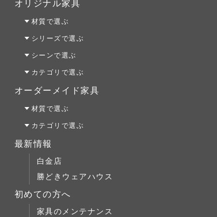
オリジナル家具
材質で選ぶ
オーク材
シリーズで選ぶ
パイン材
Penny Wise(ペニーワイズ)
シーンで選ぶ
チェリー材
colonalteak(コロニアルチーク)
リビング
カテゴリで選ぶ
ウォールナット材
Lloyd Loom(ロイドルーム)
ダイニング
テーブルALL
オーダーメイド家具
Original Oak(オリジナルオーク)
ベッドルーム
テーブルS
オーダーファニチャー
材質で選ぶ
キッチン＆洗面
テーブルM
オーダーキッチン＆洗面
オーク材
カテゴリで選ぶ
テーブルL
リフォーム
パイン材
テーブルALL
最新情報
チェア
店舗什器
チェリー材
テーブルS
白金店
キャビネット
ウォールナット材
テーブルM
勝どきウェアハウス
コーヒーテーブル
シリーズで選ぶ
テーブルL
初めての方へ
ローボード
チェア
Penny Wise(ペニーワイズ)
シーンで選ぶ
家具のメンテナンス
チェスト