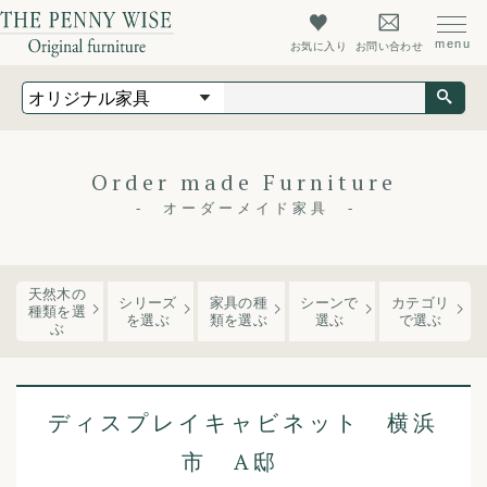
お気に入り
お問い合わせ
オリジナル家具
オーダーメイド家具
店舗什器
Order made Furniture
最新情報
オーダーメイド家具
店舗情報
ザ・ペニーワイズについて
天然木の
シリーズ
家具の種
シーンで
カテゴリ
種類を選
を
選ぶ
類
を選ぶ
選ぶ
で選ぶ
ぶ
初めての方へ
よくあるご質問
ディスプレイキャビネット 横浜
会社概要
市 A邸
会員登録