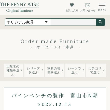
お気に入り
お問い合わせ
オリジナル家具
オーダーメイド家具
店舗什器
Order made Furniture
最新情報
オーダーメイド家具
店舗情報
ザ・ペニーワイズについて
天然木の
シリーズ
家具の種
シーンで
カテゴリ
種類を選
を
選ぶ
類
を選ぶ
選ぶ
で選ぶ
ぶ
初めての方へ
よくあるご質問
パインベンチの製作 富山市N邸
会社概要
2025.12.15
会員登録