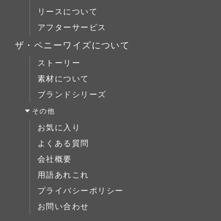
コーヒーテーブル
Lloyd Loom(ロイドルーム)
ダイニング
リースについて
デスク
ローボード
Original Oak(オリジナルオーク)
ベッドルーム
アフターサービス
ベッド
チェスト
キッチン＆洗面
ミラー/スモールアイテム
ザ・ペニーワイズについて
ブックケース
サイドボード
ストーリー
デスク
展示中
素材について
ベッド
ブランドシリーズ
ミラー/スモールアイテム
その他
サイドボード
お気に入り
展示中
よくある質問
会社概要
用語あれこれ
プライバシーポリシー
お問い合わせ