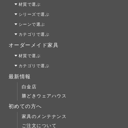
材質で選ぶ
オーク材
シリーズで選ぶ
パイン材
Penny Wise(ペニーワイズ)
シーンで選ぶ
チェリー材
colonalteak(コロニアルチーク)
リビング
カテゴリで選ぶ
ウォールナット材
Lloyd Loom(ロイドルーム)
ダイニング
テーブルALL
オーダーメイド家具
Original Oak(オリジナルオーク)
ベッドルーム
テーブルS
オーダーファニチャー
材質で選ぶ
キッチン＆洗面
テーブルM
オーダーキッチン＆洗面
オーク材
カテゴリで選ぶ
テーブルL
リフォーム
パイン材
テーブルALL
最新情報
チェア
店舗什器
チェリー材
テーブルS
白金店
キャビネット
ウォールナット材
テーブルM
勝どきウェアハウス
コーヒーテーブル
シリーズで選ぶ
テーブルL
初めての方へ
ローボード
チェア
Penny Wise(ペニーワイズ)
シーンで選ぶ
家具のメンテナンス
チェスト
キャビネット
colonalteak(コロニアルチーク)
リビング
ご注文について
ブックケース