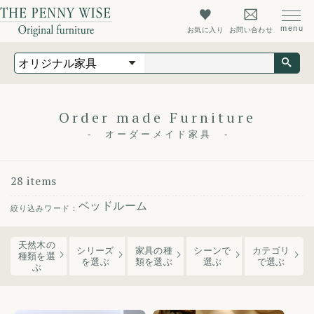
お気に入り
お問い合わせ
オリジナル家具
オーダーメイド家具
店舗什器
Order made Furniture
オーダーメイド家具
最新情報
店舗情報
28 items
ザ・ペニーワイズについて
ベッドルーム
初めての方へ
天然木の
よくあるご質問
シリーズ
家具の種
シーンで
カテゴリ
種類を選
を
選ぶ
類
を選ぶ
選ぶ
で選ぶ
ぶ
会社概要
会員登録