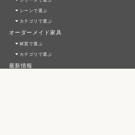
パイン材
Penny Wise(ペニーワイズ)
シーンで選ぶ
チェリー材
colonalteak(コロニアルチーク)
リビング
カテゴリで選ぶ
ウォールナット材
Lloyd Loom(ロイドルーム)
ダイニング
テーブルALL
オーダーメイド家具
Original Oak(オリジナルオーク)
ベッドルーム
テーブルS
オーダーファニチャー
材質で選ぶ
キッチン＆洗面
テーブルM
オーダーキッチン＆洗面
オーク材
カテゴリで選ぶ
テーブルL
リフォーム
パイン材
テーブルALL
最新情報
チェア
店舗什器
チェリー材
テーブルS
白金店
キャビネット
ウォールナット材
テーブルM
勝どきウェアハウス
コーヒーテーブル
シリーズで選ぶ
テーブルL
初めての方へ
ローボード
チェア
Penny Wise(ペニーワイズ)
シーンで選ぶ
家具のメンテナンス
チェスト
キャビネット
colonalteak(コロニアルチーク)
リビング
ご注文について
ブックケース
コーヒーテーブル
Lloyd Loom(ロイドルーム)
ダイニング
リースについて
デスク
ローボード
Original Oak(オリジナルオーク)
ベッドルーム