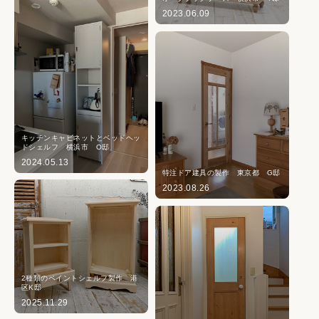
2023.06.09
キッチンキャビネットとベッドヘッ
ドシェルフ 横浜市 O邸
2024.05.13
特注ドア建具の製作 東京都 G邸
2023.08.26
2種類のペイントシェルフ製作 港
区K邸
2025.11.29