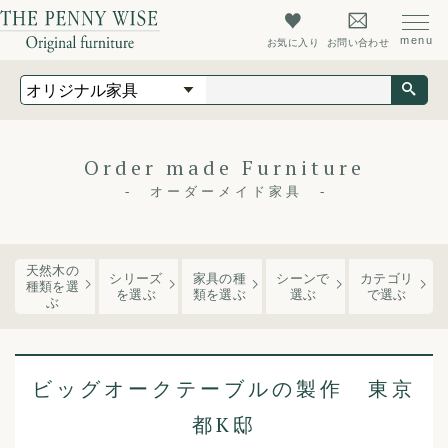
お気に入り
お問い合わせ
オリジナル家具
オーダーメイド家具
店舗什器
Order made Furniture
最新情報
オーダーメイド家具
店舗情報
ザ・ペニーワイズについて
天然木の
シリーズ
家具の種
シーンで
カテゴリ
種類を選
を
選ぶ
類
を選ぶ
選ぶ
で選ぶ
ぶ
初めての方へ
よくあるご質問
ビッグオークテーブルの製作 東京
会社概要
都K邸
会員登録