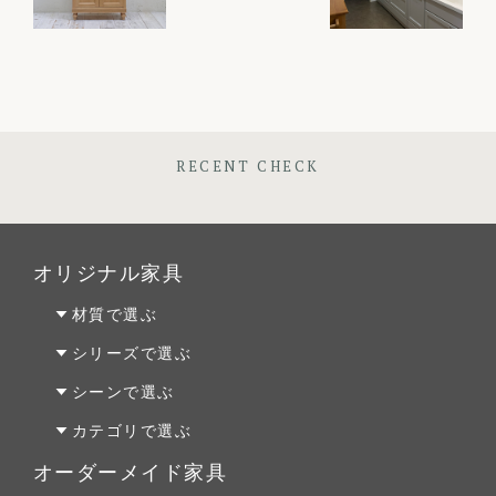
RECENT CHECK
オリジナル家具
材質で選ぶ
オーク材
シリーズで選ぶ
パイン材
Penny Wise(ペニーワイズ)
シーンで選ぶ
チェリー材
colonalteak(コロニアルチーク)
リビング
カテゴリで選ぶ
ウォールナット材
Lloyd Loom(ロイドルーム)
ダイニング
テーブルALL
オーダーメイド家具