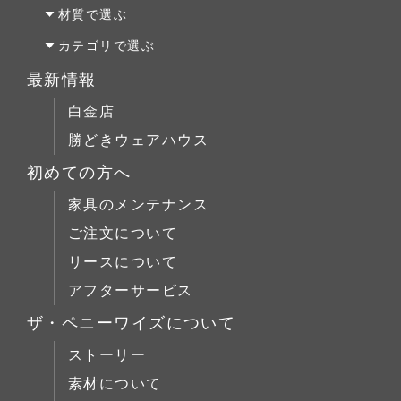
Original Oak(オリジナルオーク)
ベッドルーム
テーブルS
オーダーファニチャー
材質で選ぶ
キッチン＆洗面
テーブルM
オーダーキッチン＆洗面
オーク材
カテゴリで選ぶ
テーブルL
リフォーム
パイン材
テーブルALL
最新情報
チェア
店舗什器
チェリー材
テーブルS
白金店
キャビネット
ウォールナット材
テーブルM
勝どきウェアハウス
コーヒーテーブル
シリーズで選ぶ
テーブルL
初めての方へ
ローボード
チェア
Penny Wise(ペニーワイズ)
シーンで選ぶ
家具のメンテナンス
チェスト
キャビネット
colonalteak(コロニアルチーク)
リビング
ご注文について
ブックケース
コーヒーテーブル
Lloyd Loom(ロイドルーム)
ダイニング
リースについて
デスク
ローボード
Original Oak(オリジナルオーク)
ベッドルーム
アフターサービス
ベッド
チェスト
キッチン＆洗面
ミラー/スモールアイテム
ザ・ペニーワイズについて
ブックケース
サイドボード
ストーリー
デスク
展示中
素材について
ベッド