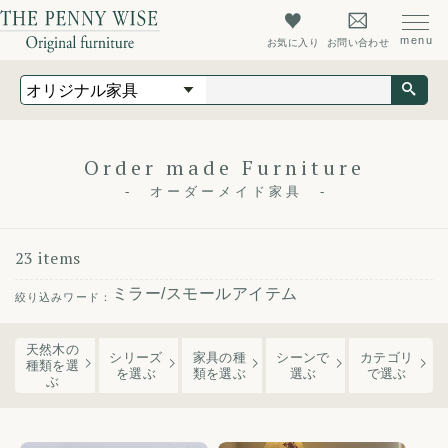
お気に入り
お問い合わせ
オリジナル家具
オーダーメイド家具
店舗什器
Order made Furniture
オーダーメイド家具
最新情報
店舗情報
23 items
ザ・ペニーワイズについて
ミラー/スモールアイテム
初めての方へ
天然木の
よくあるご質問
シリーズ
家具の種
シーンで
カテゴリ
種類を選
を
選ぶ
類
を選ぶ
選ぶ
で選ぶ
ぶ
会社概要
会員登録