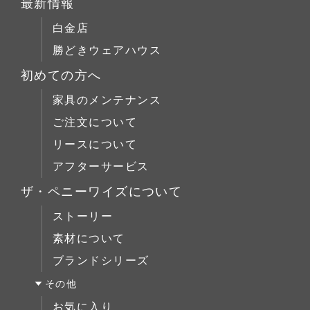
テーブルALL
最新情報
チェア
店舗什器
チェリー材
テーブルS
白金店
キャビネット
ウォールナット材
テーブルM
勝どきウェアハウス
コーヒーテーブル
シリーズで選ぶ
テーブルL
初めての方へ
ローボード
チェア
Penny Wise(ペニーワイズ)
シーンで選ぶ
家具のメンテナンス
チェスト
キャビネット
colonalteak(コロニアルチーク)
リビング
ご注文について
ブックケース
コーヒーテーブル
Lloyd Loom(ロイドルーム)
ダイニング
リースについて
デスク
ローボード
Original Oak(オリジナルオーク)
ベッドルーム
アフターサービス
ベッド
チェスト
キッチン＆洗面
ミラー/スモールアイテム
ザ・ペニーワイズについて
ブックケース
サイドボード
ストーリー
デスク
展示中
素材について
ベッド
ブランドシリーズ
ミラー/スモールアイテム
その他
サイドボード
お気に入り