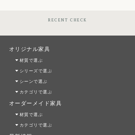
RECENT CHECK
オリジナル家具
材質で選ぶ
オーク材
シリーズで選ぶ
パイン材
Penny Wise(ペニーワイズ)
シーンで選ぶ
チェリー材
colonalteak(コロニアルチーク)
リビング
カテゴリで選ぶ
ウォールナット材
Lloyd Loom(ロイドルーム)
ダイニング
テーブルALL
オーダーメイド家具
Original Oak(オリジナルオーク)
ベッドルーム
テーブルS
オーダーファニチャー
材質で選ぶ
キッチン＆洗面
テーブルM
オーダーキッチン＆洗面
オーク材
カテゴリで選ぶ
テーブルL
リフォーム
パイン材