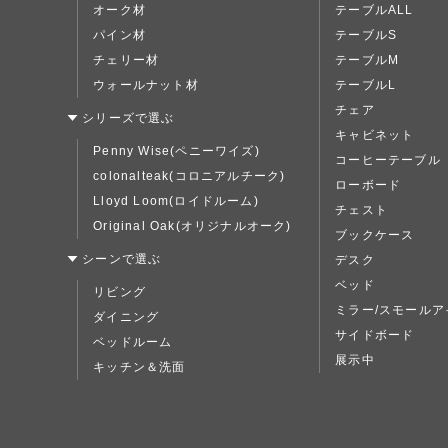
オーク材
テーブルALL
パイン材
テーブルS
チェリー材
テーブルM
ウォールナット材
テーブルL
チェア
シリーズで選ぶ
キャビネット
Penny Wise(ペニーワイズ)
コーヒーテーブル
colonalteak(コロニアルチーク)
ローボード
Lloyd Loom(ロイドルーム)
チェスト
Original Oak(オリジナルオーク)
ブックケース
シーンで選ぶ
デスク
ベッド
リビング
ミラー/スモールア
ダイニング
サイドボード
ベッドルーム
展示中
キッチン＆洗面