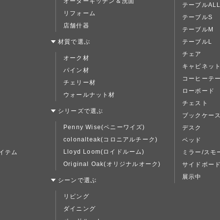
オーダーキッチン＆洗面
テーブルAL
リフォーム
テーブルS
店舗什器
テーブルM
材質で選ぶ
テーブルL
チェア
オーク材
キャビネッ
パイン材
コーヒーテ
チェリー材
ローボード
ウォールナット材
チェスト
シリーズで選ぶ
ブックケー
Penny Wise(ペニーワイズ)
デスク
colonalteak(コロニアルチーク)
ベッド
Lloyd Loom(ロイドルーム)
イテム
ミラー/スモ
Original Oak(オリジナルオーク)
サイドボー
展示中
シーンで選ぶ
リビング
ダイニング