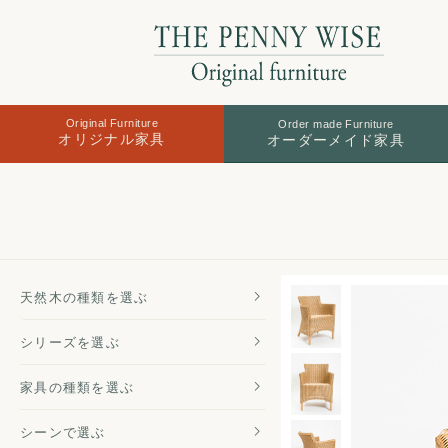
Original Furniture
Order made Furniture
オリジナル家具
オーダーメイド家具
天然木の
種類を選ぶ
シリーズを
選ぶ
家具の種類
を選ぶ
シーンで選ぶ