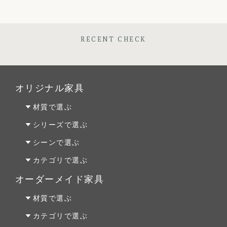
RECENT CHECK
オリジナル家具
材質で選ぶ
オーク材
シリーズで選ぶ
パイン材
Penny Wise(ペニーワイズ)
シーンで選ぶ
チェリー材
colonalteak(コロニアルチーク)
リビング
カテゴリで選ぶ
ウォールナット材
Lloyd Loom(ロイドルーム)
ダイニング
テーブルALL
オーダーメイド家具
Original Oak(オリジナルオーク)
ベッドルーム
テーブルS
オーダーファニチャー
材質で選ぶ
キッチン＆洗面
テーブルM
オーダーキッチン＆洗面
オーク材
カテゴリで選ぶ
テーブルL