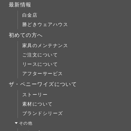
リフォーム
パイン材
テーブルALL
最新情報
チェア
店舗什器
チェリー材
テーブルS
白金店
キャビネット
ウォールナット材
テーブルM
勝どきウェアハウス
コーヒーテーブル
シリーズで選ぶ
テーブルL
初めての方へ
ローボード
チェア
Penny Wise(ペニーワイズ)
シーンで選ぶ
家具のメンテナンス
チェスト
キャビネット
colonalteak(コロニアルチーク)
リビング
ご注文について
ブックケース
コーヒーテーブル
Lloyd Loom(ロイドルーム)
ダイニング
リースについて
デスク
ローボード
Original Oak(オリジナルオーク)
ベッドルーム
アフターサービス
ベッド
チェスト
キッチン＆洗面
ミラー/スモールアイテム
ザ・ペニーワイズについて
ブックケース
サイドボード
ストーリー
デスク
展示中
素材について
ベッド
ブランドシリーズ
ミラー/スモールアイテム
その他
サイドボード