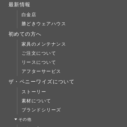
リフォーム
パイン材
テーブルALL
最新情報
チェア
店舗什器
チェリー材
テーブルS
白金店
キャビネット
ウォールナット材
テーブルM
勝どきウェアハウス
コーヒーテーブル
シリーズで選ぶ
テーブルL
初めての方へ
ローボード
チェア
Penny Wise(ペニーワイズ)
シーンで選ぶ
家具のメンテナンス
チェスト
キャビネット
colonalteak(コロニアルチーク)
リビング
ご注文について
ブックケース
コーヒーテーブル
Lloyd Loom(ロイドルーム)
ダイニング
リースについて
デスク
ローボード
Original Oak(オリジナルオーク)
ベッドルーム
アフターサービス
ベッド
チェスト
キッチン＆洗面
ミラー/スモールアイテム
ザ・ペニーワイズについて
ブックケース
サイドボード
ストーリー
デスク
展示中
素材について
ベッド
ブランドシリーズ
ミラー/スモールアイテム
その他
サイドボード