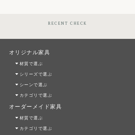
RECENT CHECK
オリジナル家具
材質で選ぶ
オーク材
シリーズで選ぶ
パイン材
Penny Wise(ペニーワイズ)
シーンで選ぶ
チェリー材
colonalteak(コロニアルチーク)
リビング
カテゴリで選ぶ
ウォールナット材
Lloyd Loom(ロイドルーム)
ダイニング
テーブルALL
オーダーメイド家具
Original Oak(オリジナルオーク)
ベッドルーム
テーブルS
オーダーファニチャー
材質で選ぶ
キッチン＆洗面
テーブルM
オーダーキッチン＆洗面
オーク材
カテゴリで選ぶ
テーブルL