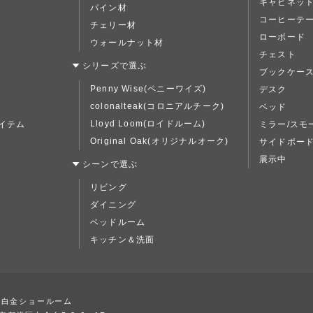
キャビネッ
パイン材
コーヒーテ
チェリー材
ローボード
ウォールナット材
チェスト
シリーズで選ぶ
ブックケー
Penny Wise(ペニーワイズ)
デスク
colonalteak(コロニアルチーク)
ベッド
Lloyd Loom(ロイドルーム)
イテム
ミラー/スモ
Original Oak(オリジナルオーク)
サイドボー
展示中
シーンで選ぶ
リビング
ダイニング
ベッドルーム
キッチン＆洗面
ズ白金ショールーム