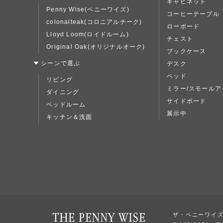
キャビネット
Penny Wise(ペニーワイズ)
コーヒーテーブル
colonalteak(コロニアルチーク)
ローボード
Lloyd Loom(ロイドルーム)
チェスト
Original Oak(オリジナルオーク)
ブックケース
シーンで選ぶ
デスク
ベッド
リビング
ミラー/スモールア
ダイニング
サイドボード
ベッドルーム
展示中
キッチン＆洗面
ザ・ペニーワイ