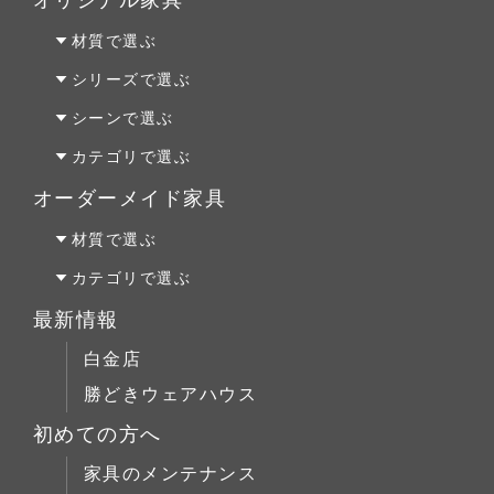
オリジナル家具
材質で選ぶ
オーク材
シリーズで選ぶ
パイン材
Penny Wise(ペニーワイズ)
シーンで選ぶ
チェリー材
colonalteak(コロニアルチーク)
リビング
カテゴリで選ぶ
ウォールナット材
Lloyd Loom(ロイドルーム)
ダイニング
テーブルALL
オーダーメイド家具
Original Oak(オリジナルオーク)
ベッドルーム
テーブルS
オーダーファニチャー
材質で選ぶ
キッチン＆洗面
テーブルM
オーダーキッチン＆洗面
オーク材
カテゴリで選ぶ
テーブルL
リフォーム
パイン材
テーブルALL
最新情報
チェア
店舗什器
チェリー材
テーブルS
白金店
キャビネット
ウォールナット材
テーブルM
勝どきウェアハウス
コーヒーテーブル
シリーズで選ぶ
テーブルL
初めての方へ
ローボード
チェア
Penny Wise(ペニーワイズ)
シーンで選ぶ
家具のメンテナンス
チェスト
キャビネット
colonalteak(コロニアルチーク)