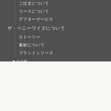
リビング
ご注文について
ブックケース
コーヒーテーブル
Lloyd Loom(ロイドルーム)
ダイニング
リースについて
デスク
ローボード
Original Oak(オリジナルオーク)
ベッドルーム
アフターサービス
ベッド
チェスト
キッチン＆洗面
ミラー/スモールアイテム
ザ・ペニーワイズについて
ブックケース
サイドボード
ストーリー
デスク
展示中
素材について
ベッド
ブランドシリーズ
ミラー/スモールアイテム
その他
サイドボード
お気に入り
展示中
よくある質問
会社概要
用語あれこれ
プライバシーポリシー
お問い合わせ