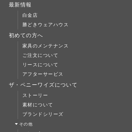
リフォーム
パイン材
テーブルALL
最新情報
チェア
店舗什器
チェリー材
テーブルS
白金店
キャビネット
ウォールナット材
テーブルM
勝どきウェアハウス
コーヒーテーブル
シリーズで選ぶ
テーブルL
初めての方へ
ローボード
チェア
Penny Wise(ペニーワイズ)
シーンで選ぶ
家具のメンテナンス
チェスト
キャビネット
colonalteak(コロニアルチーク)
リビング
ご注文について
ブックケース
コーヒーテーブル
Lloyd Loom(ロイドルーム)
ダイニング
リースについて
デスク
ローボード
Original Oak(オリジナルオーク)
ベッドルーム
アフターサービス
ベッド
チェスト
キッチン＆洗面
ミラー/スモールアイテム
ザ・ペニーワイズについて
ブックケース
サイドボード
ストーリー
デスク
展示中
素材について
ベッド
ブランドシリーズ
ミラー/スモールアイテム
その他
サイドボード