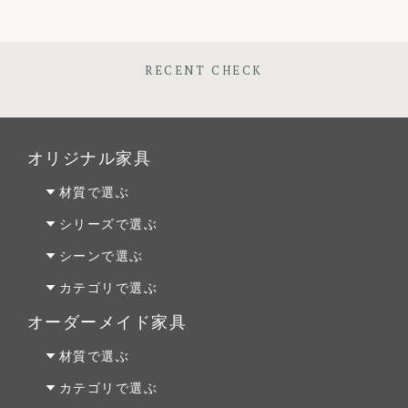
RECENT CHECK
オリジナル家具
材質で選ぶ
オーク材
シリーズで選ぶ
パイン材
Penny Wise(ペニーワイズ)
シーンで選ぶ
チェリー材
colonalteak(コロニアルチーク)
リビング
カテゴリで選ぶ
ウォールナット材
Lloyd Loom(ロイドルーム)
ダイニング
テーブルALL
オーダーメイド家具
Original Oak(オリジナルオーク)
ベッドルーム
テーブルS
オーダーファニチャー
材質で選ぶ
キッチン＆洗面
テーブルM
オーダーキッチン＆洗面
オーク材
カテゴリで選ぶ
テーブルL